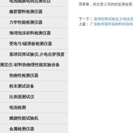
电池隔膜电弱点测试仪
需要量，给出更上等的的监测改善
橡胶塑料检测仪器
下一下：
落球回弹试验仪,介电击
力学性能检测仪器
上篇：
广东欧特派环保材料科技有
海绵泡沫材料检测仪器
受电弓/碳滑板检测仪器
落球回弹试验仪,介电击穿强度
测定仪:材料热物理性能实验设备
热物性检测仪器
粉末测试设备
比表面测试仪
电池检测
燃烧性能试验机
金属检测仪器