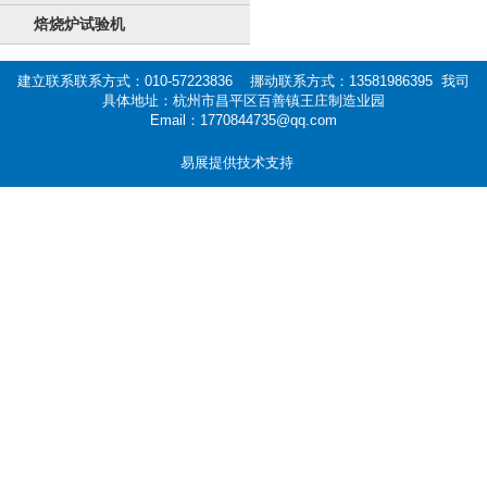
焙烧炉试验机
建立联系联系方式：010-57223836 挪动联系方式：13581986395 我司
具体地址：杭州市昌平区百善镇王庄制造业园
Email：1770844735@qq.com
易展提供技术支持