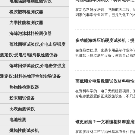
电池隔膜电弱点测试仪
在新涂料研发培训、飞防航天工程、
橡胶塑料检测仪器
因素的非常专业装置，已是为化工的检
力学性能检测仪器
海绵泡沫材料检测仪器
多功能海绵压馅硬度试验机：提
落球回弹试验仪,介电击穿强度
在食品类处理、家装专用品制作业等
测定仪:受电弓/碳滑板检测仪器
机做款正规监测的设备，依靠自己着精
落球回弹试验仪,介电击穿强度
测定仪:材料热物理性能实验设备
高低频介电常数测试仪材料电性
热物性检测仪器
在资料科学的、电子无线建设项目、
介电参数设置的正规设施设备，不只是
粉末测试设备
比表面测试仪
电池检测
谁更耐磨？一文看懂塑料摩擦磨
燃烧性能试验机
在塑胶板材工艺品滋长基本衣食住行