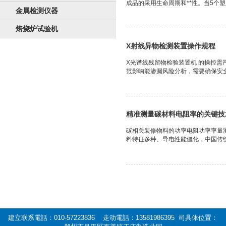
成品的采用生命周期和**性。当5个
金属检测仪器
焙烧炉试验机
X射线异物检测装置操作规程
X光谱线残留物检验装置机 的操控
范影响能渗漏风险分析，需要确保安全
精准测量碳材料电阻率的关键技
碳相关装修物料的功率电阻功率率量
料特征多种、导电性能僵化，中国传统
建立联系電話：010-57223836 走动電話：13581986395 司具体位置：