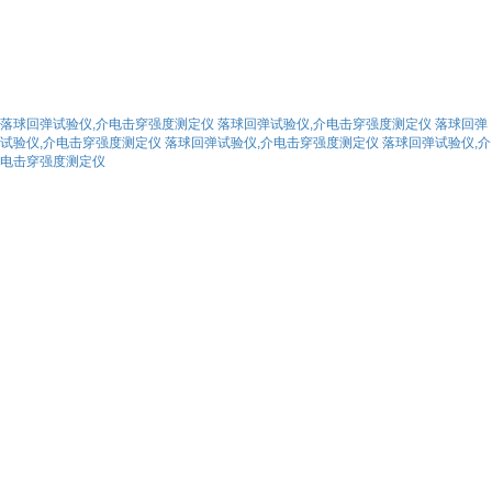
落球回弹试验仪,介电击穿强度测定仪
落球回弹试验仪,介电击穿强度测定仪
落球回弹
试验仪,介电击穿强度测定仪
落球回弹试验仪,介电击穿强度测定仪
落球回弹试验仪,介
电击穿强度测定仪