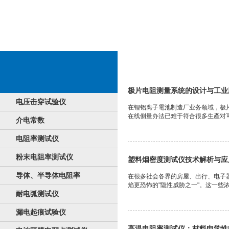
综和
极片电阻测量系统的设计与工业
电压击穿试验仪
在锂铝离子電池制造厂业务领域，极
在线侧量办法已难于符合很多生產对可
介电常数
电阻率测试仪
粉末电阻率测试仪
塑料烟密度测试仪技术解析与应
导体、半导体电阻率
在很多社会各界的房屋、出行、电子
焰更恐怖的"隐性威胁之一"。这一些
耐电弧测试仪
漏电起痕试验仪
高温电阻率测试仪：材料电学性