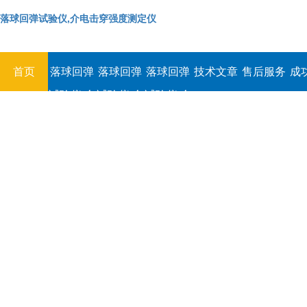
落球回弹试验仪,介电击穿强度测定仪
首页
落球回弹
落球回弹
落球回弹
技术文章
售后服务
成
试验仪,介
试验仪,介
试验仪,介
电击穿强
电击穿强
电击穿强
度测定仪
度测定仪
度测定仪